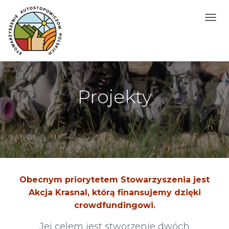
P
R
Z
E
Ł
Ą
C
Projekty
Z
N
A
W
I
G
A
C
J
Obecnym priorytetem Stowarzyszenia jest
Ę
Akcja Krasnal, którą finansujemy dzięki
crowdfundingowi.
Jej celem jest stworzenie dwóch